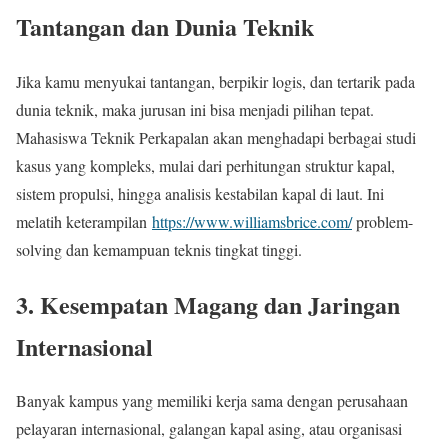
Tantangan dan Dunia Teknik
Jika kamu menyukai tantangan, berpikir logis, dan tertarik pada
dunia teknik, maka jurusan ini bisa menjadi pilihan tepat.
Mahasiswa Teknik Perkapalan akan menghadapi berbagai studi
kasus yang kompleks, mulai dari perhitungan struktur kapal,
sistem propulsi, hingga analisis kestabilan kapal di laut. Ini
melatih keterampilan
https://www.williamsbrice.com/
problem-
solving dan kemampuan teknis tingkat tinggi.
3. Kesempatan Magang dan Jaringan
Internasional
Banyak kampus yang memiliki kerja sama dengan perusahaan
pelayaran internasional, galangan kapal asing, atau organisasi