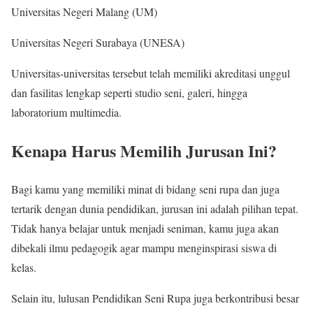
Universitas Negeri Malang (UM)
Universitas Negeri Surabaya (UNESA)
Universitas-universitas tersebut telah memiliki akreditasi unggul
dan fasilitas lengkap seperti studio seni, galeri, hingga
laboratorium multimedia.
Kenapa Harus Memilih Jurusan Ini?
Bagi kamu yang memiliki minat di bidang seni rupa dan juga
tertarik dengan dunia pendidikan, jurusan ini adalah pilihan tepat.
Tidak hanya belajar untuk menjadi seniman, kamu juga akan
dibekali ilmu pedagogik agar mampu menginspirasi siswa di
kelas.
Selain itu, lulusan Pendidikan Seni Rupa juga berkontribusi besar