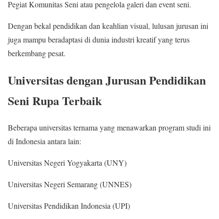
Pegiat Komunitas Seni atau pengelola galeri dan event seni.
Dengan bekal pendidikan dan keahlian visual, lulusan jurusan ini
juga mampu beradaptasi di dunia industri kreatif yang terus
berkembang pesat.
Universitas dengan Jurusan Pendidikan
Seni Rupa Terbaik
Beberapa universitas ternama yang menawarkan program studi ini
di Indonesia antara lain:
Universitas Negeri Yogyakarta (UNY)
Universitas Negeri Semarang (UNNES)
Universitas Pendidikan Indonesia (UPI)