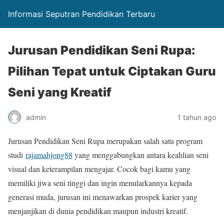
Informasi Seputran Pendidikan Terbaru
Jurusan Pendidikan Seni Rupa:
Pilihan Tepat untuk Ciptakan Guru
Seni yang Kreatif
admin
1 tahun ago
Jurusan Pendidikan Seni Rupa merupakan salah satu program
studi
rajamahjong88
yang menggabungkan antara keahlian seni
visual dan keterampilan mengajar. Cocok bagi kamu yang
memiliki jiwa seni tinggi dan ingin menularkannya kepada
generasi muda, jurusan ini menawarkan prospek karier yang
menjanjikan di dunia pendidikan maupun industri kreatif.