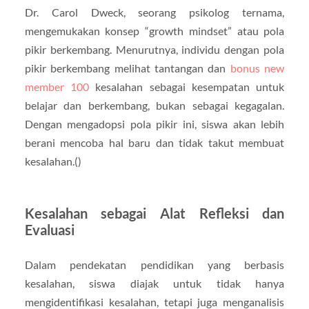
Dr. Carol Dweck, seorang psikolog ternama,
mengemukakan konsep “growth mindset” atau pola
pikir berkembang. Menurutnya, individu dengan pola
pikir berkembang melihat tantangan dan
bonus new
member 100
kesalahan sebagai kesempatan untuk
belajar dan berkembang, bukan sebagai kegagalan.
Dengan mengadopsi pola pikir ini, siswa akan lebih
berani mencoba hal baru dan tidak takut membuat
kesalahan.()
Kesalahan sebagai Alat Refleksi dan
Evaluasi
Dalam pendekatan pendidikan yang berbasis
kesalahan, siswa diajak untuk tidak hanya
mengidentifikasi kesalahan, tetapi juga menganalisis