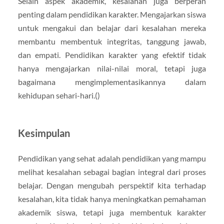
Selain aspek akademik, kesalahan juga berperan
penting dalam pendidikan karakter. Mengajarkan siswa
untuk mengakui dan belajar dari kesalahan mereka
membantu membentuk integritas, tanggung jawab,
dan empati. Pendidikan karakter yang efektif tidak
hanya mengajarkan nilai-nilai moral, tetapi juga
bagaimana mengimplementasikannya dalam
kehidupan sehari-hari.()
Kesimpulan
Pendidikan yang sehat adalah pendidikan yang mampu
melihat kesalahan sebagai bagian integral dari proses
belajar. Dengan mengubah perspektif kita terhadap
kesalahan, kita tidak hanya meningkatkan pemahaman
akademik siswa, tetapi juga membentuk karakter